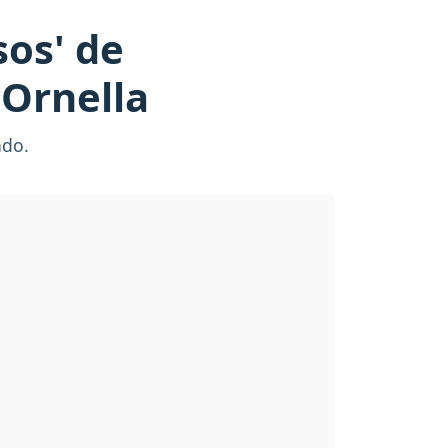
sos' de
 Ornella
ado.