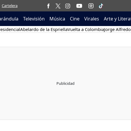
Cartelera
arándula
Televisión
Música
Cine
Virales
Arte y Liter
esidencial
Abelardo de la Espriella
Vuelta a Colombia
Jorge Alfredo