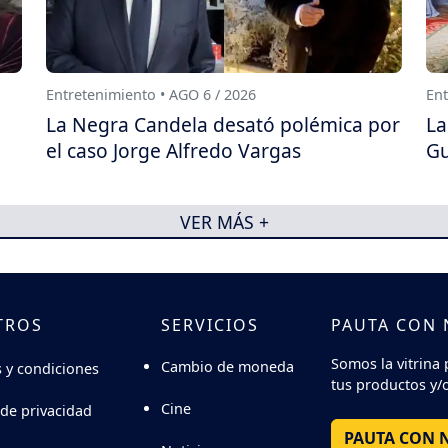
Entretenimiento • AGO 6 / 2026
Ent
La Negra Candela desató polémica por
La
el caso Jorge Alfredo Vargas
Gu
VER MÁS +
TROS
SERVICIOS
PAUTA CON
Somos la vitrina 
Cambio de moneda
 y condiciones
tus productos y/o
Cine
 de privacidad
PAUTA CON 