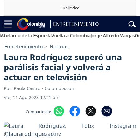
ENTRETENIMIENTO
rdo de la Espriella
Vuelta a Colombia
Jorge Alfredo Vargas
Gustavo
Entretenimiento
Noticias
Laura Rodríguez superó una
parálisis facial y volverá a
actuar en televisión
Por: Paula Castro • Colombia.com
Vie, 11 Ago 2023 12:21 pm
Comparte en: