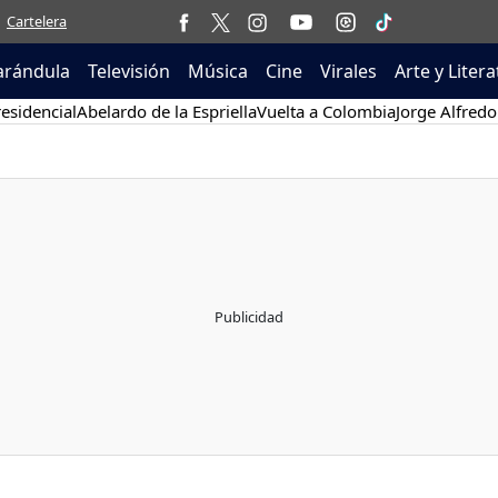
Cartelera
arándula
Televisión
Música
Cine
Virales
Arte y Liter
esidencial
Abelardo de la Espriella
Vuelta a Colombia
Jorge Alfredo