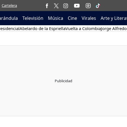
Cartelera
arándula
Televisión
Música
Cine
Virales
Arte y Liter
esidencial
Abelardo de la Espriella
Vuelta a Colombia
Jorge Alfredo