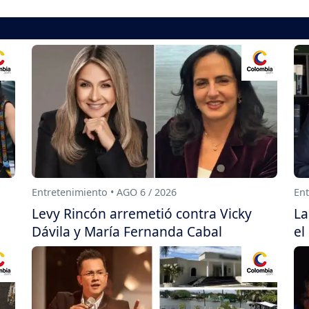
Entretenimiento • AGO 6 / 2026
Ent
Levy Rincón arremetió contra Vicky
La
Dávila y María Fernanda Cabal
el