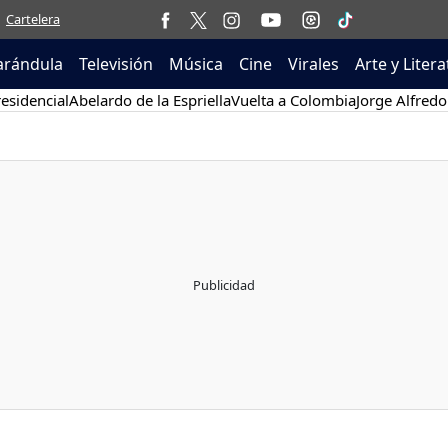
Cartelera
arándula
Televisión
Música
Cine
Virales
Arte y Liter
esidencial
Abelardo de la Espriella
Vuelta a Colombia
Jorge Alfredo