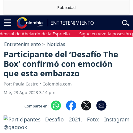
ENTRETENIMIENTO
al de Abelardo de la Espriella
Sigue en vivo la posesión presid
Entretenimiento
Noticias
Participante del ‘Desafío The
Box’ confirmó con emoción
que esta embarazo
Por: Paula Castro • Colombia.com
Mié, 23 Ago 2023 3:14 pm
Comparte en: