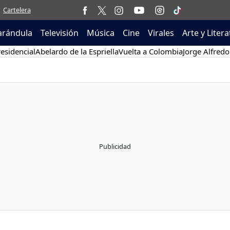
Cartelera
arándula
Televisión
Música
Cine
Virales
Arte y Liter
esidencial
Abelardo de la Espriella
Vuelta a Colombia
Jorge Alfredo