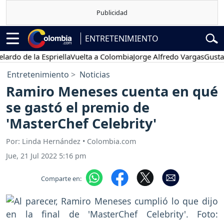
ENTRETENIMIENTO
de la Espriella
Vuelta a Colombia
Jorge Alfredo Vargas
Gustavo Pe
Entretenimiento
Noticias
Ramiro Meneses cuenta en qué
se gastó el premio de
'MasterChef Celebrity'
Por: Linda Hernández • Colombia.com
Jue, 21 Jul 2022 5:16 pm
Comparte en: