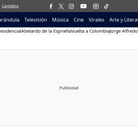
Cartelera
arándula
Televisión
Música
Cine
Virales
Arte y Liter
esidencial
Abelardo de la Espriella
Vuelta a Colombia
Jorge Alfredo