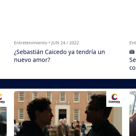
Entretenimiento • JUN 24 / 2022
Ent
¿Sebastián Caicedo ya tendría un
nuevo amor?
Se
co