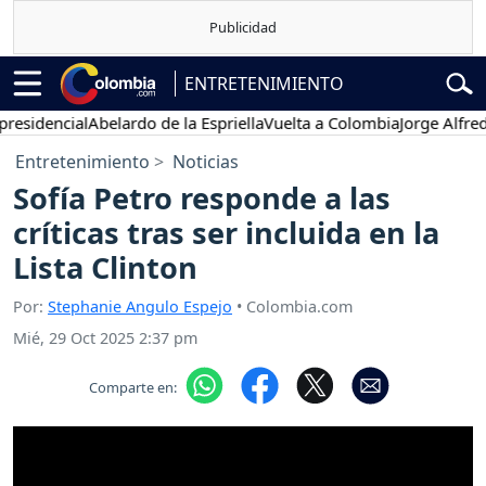
ENTRETENIMIENTO
encial
Abelardo de la Espriella
Vuelta a Colombia
Jorge Alfredo Var
Entretenimiento
Noticias
Sofía Petro responde a las
críticas tras ser incluida en la
Lista Clinton
Por:
Stephanie Angulo Espejo
• Colombia.com
Mié, 29 Oct 2025 2:37 pm
Comparte en: