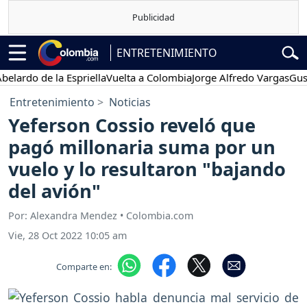
ENTRETENIMIENTO
o de la Espriella
Vuelta a Colombia
Jorge Alfredo Vargas
Gustavo 
Entretenimiento
Noticias
Yeferson Cossio reveló que
pagó millonaria suma por un
vuelo y lo resultaron "bajando
del avión"
Por: Alexandra Mendez • Colombia.com
Vie, 28 Oct 2022 10:05 am
Comparte en: