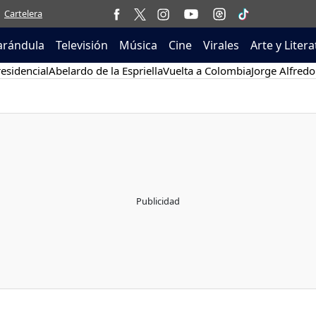
Cartelera
arándula
Televisión
Música
Cine
Virales
Arte y Liter
esidencial
Abelardo de la Espriella
Vuelta a Colombia
Jorge Alfredo