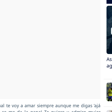
As
ag
ual te voy a amar siempre aunque me digas ‘ajá
e se me da la gana! Te quiero y admiro mujer