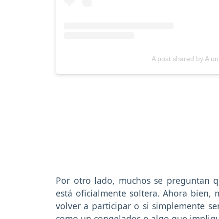
A post shared by A un
Por otro lado, muchos se preguntan q
está oficialmente soltera. Ahora bien, 
volver a participar o si simplemente 
como un congelados o algo que impliq