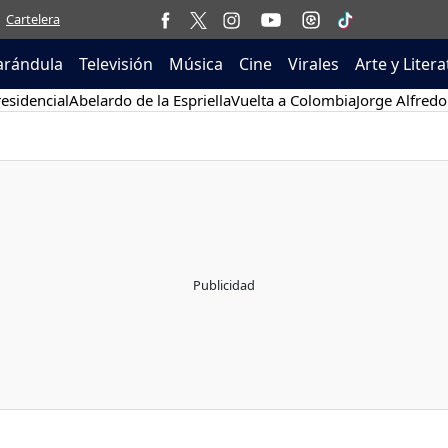
Cartelera
arándula
Televisión
Música
Cine
Virales
Arte y Liter
esidencial
Abelardo de la Espriella
Vuelta a Colombia
Jorge Alfredo