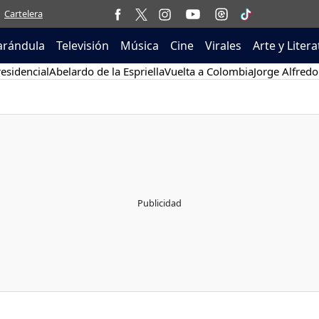
Cartelera
arándula
Televisión
Música
Cine
Virales
Arte y Liter
esidencial
Abelardo de la Espriella
Vuelta a Colombia
Jorge Alfredo