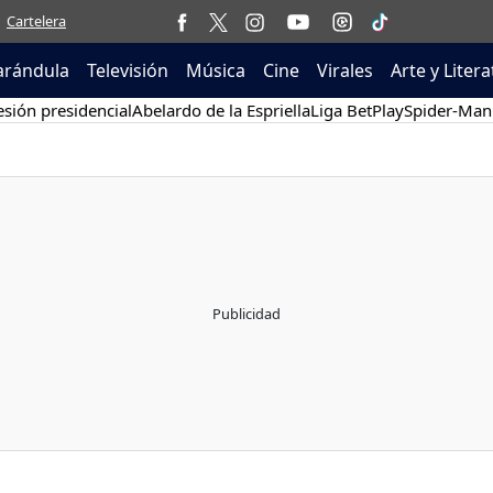
Cartelera
arándula
Televisión
Música
Cine
Virales
Arte y Liter
sión presidencial
Abelardo de la Espriella
Liga BetPlay
Spider-Man