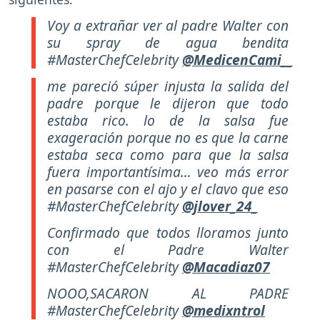
Voy a extrañar ver al padre Walter con
su spray de agua bendita
#MasterChefCelebrity
@MedicenCami__
me pareció súper injusta la salida del
padre porque le dijeron que todo
estaba rico. lo de la salsa fue
exageración porque no es que la carne
estaba seca como para que la salsa
fuera importantísima… veo más error
en pasarse con el ajo y el clavo que eso
#MasterChefCelebrity
@jlover_24_
Confirmado que todos lloramos junto
con el Padre Walter
#MasterChefCelebrity
@Macadiaz07
NOOO,SACARON AL PADRE
#MasterChefCelebrity
@medixntrol