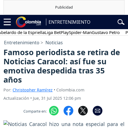
ENTRETENIMIENTO
rdo de la Espriella
Liga BetPlay
Spider-Man
Gustavo Petro
Posesi
Entretenimiento
Noticias
Famoso periodista se retira de
Noticias Caracol: así fue su
emotiva despedida tras 35
años
Por:
Christopher Ramírez
• Colombia.com
Actualización
•
Jue, 31 Jul 2025 12:06 pm
Comparte en: