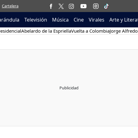
Cartelera
arándula
Televisión
Música
Cine
Virales
Arte y Liter
esidencial
Abelardo de la Espriella
Vuelta a Colombia
Jorge Alfredo