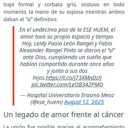
traje formal y corbata gris, sostuvo en todo
momento la mano de su esposa mientras ambos
daban el “sí” definitivo.
En el undécimo piso de la ESE HUEM, el
amor tuvo su propio espacio y tiempo.
Hoy, Leidy Paola León Rangel y Fabio
Alexander Rangel Pinto se dieron el “sí”
ante Dios, cumpliendo un sueño que
habían compartido durante once años
y junto a sus dos
hijos.
https://t.co/j73XMnDzlJ
pic.twitter.com/LeOB342PMQ
— Hospital Universitario Erasmo Meoz
(@ese_huem)
August 12, 2025
Un legado de amor frente al cáncer
La unión fue posible gracias al acompañamiento