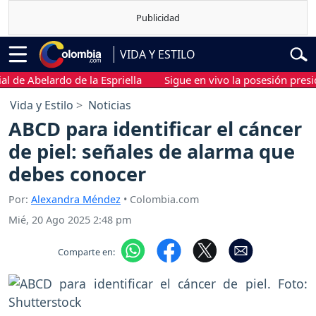
VIDA Y ESTILO
 Abelardo de la Espriella
Sigue en vivo la posesión presidencia
Vida y Estilo
Noticias
ABCD para identificar el cáncer
de piel: señales de alarma que
debes conocer
Por:
Alexandra Méndez
• Colombia.com
Mié, 20 Ago 2025 2:48 pm
Comparte en: