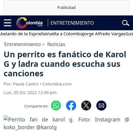
ENTRETENIMIENTO
do de la Espriella
Vuelta a Colombia
Jorge Alfredo Vargas
Gustavo 
Entretenimiento
Noticias
Un perrito es fanático de Karol
G y ladra cuando escucha sus
canciones
Por: Paula Castro • Colombia.com
Lun, 05 Dic 2022 12:49 pm
Comparte en: