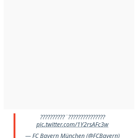
??????????¨???????????????
pic.twitter.com/1Y2rsAFc3w
— FC Bayern München (@FCBayern)