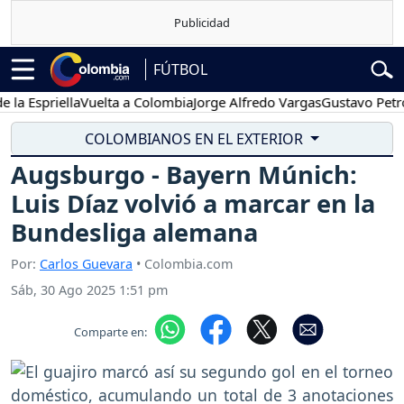
FÚTBOL
spriella
Vuelta a Colombia
Jorge Alfredo Vargas
Gustavo Petro
P
COLOMBIANOS EN EL EXTERIOR
Augsburgo - Bayern Múnich:
Luis Díaz volvió a marcar en la
Bundesliga alemana
Por:
Carlos Guevara
• Colombia.com
Sáb, 30 Ago 2025 1:51 pm
Comparte en: