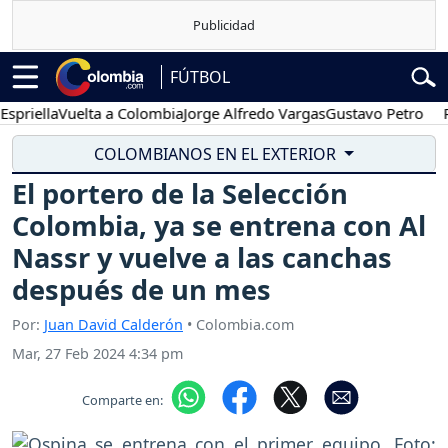
FÚTBOL
lla
Vuelta a Colombia
Jorge Alfredo Vargas
Gustavo Petro
Posesi
COLOMBIANOS EN EL EXTERIOR
El portero de la Selección
Colombia, ya se entrena con Al
Nassr y vuelve a las canchas
después de un mes
Por:
Juan David Calderón
• Colombia.com
Mar, 27 Feb 2024 4:34 pm
Comparte en: