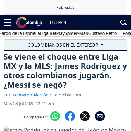
FÚTBOL
de la Espriella
Liga BetPlay
Spider-Man
Gustavo Petro
Posesión 
COLOMBIANOS EN EL EXTERIOR
Se viene el choque entre Liga
MX y la MLS: James Rodríguez y
otros colombianos jugarán.
¿Messi se negó?
Por:
Leonardo Alarcón
• Colombia.com
Mié, 23 Jul 2025 12:11 pm
Comparte en: