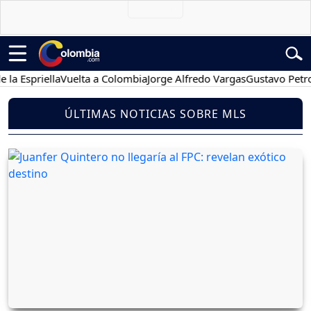
priella
Vuelta a Colombia
Jorge Alfredo Vargas
Gustavo Petro
Pos
ÚLTIMAS NOTICIAS SOBRE MLS