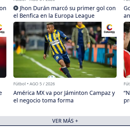
con
Jhon Durán marcó su primer gol con
Go
el Benfica en la Europa League
an
Fútbol • AGO 5 / 2026
Fút
e
América MX va por Jáminton Campaz y
“N
el negocio toma forma
pr
VER MÁS +