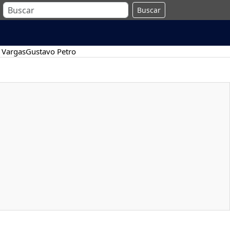
Buscar
 Vargas
Gustavo Petro