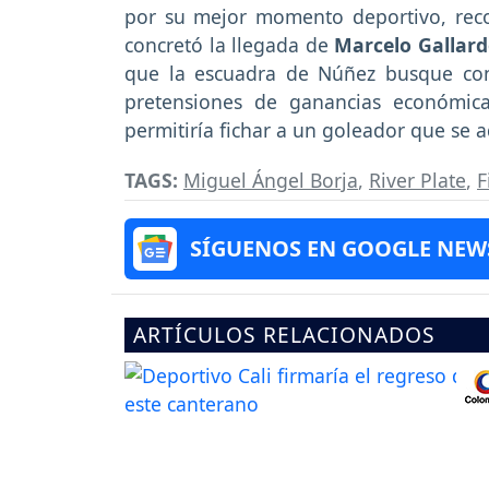
por su mejor momento deportivo, reco
concretó la llegada de
Marcelo Gallar
que la escuadra de Núñez busque conc
pretensiones de ganancias económicas
permitiría fichar a un goleador que se a
TAGS:
Miguel Ángel Borja
,
River Plate
,
F
SÍGUENOS EN GOOGLE NEW
ARTÍCULOS RELACIONADOS