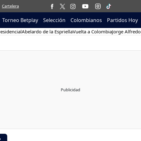
Cartelera
Torneo Betplay
Selección
Colombianos
Partidos Hoy
esidencial
Abelardo de la Espriella
Vuelta a Colombia
Jorge Alfredo
R