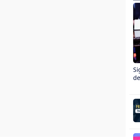
Si
de