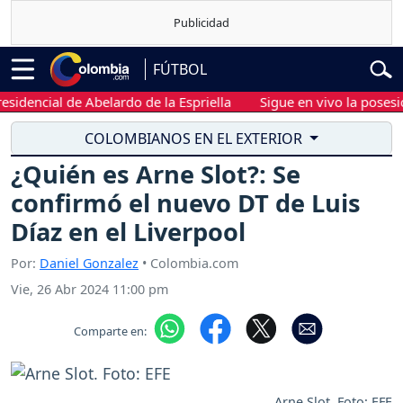
FÚTBOL
ncial de Abelardo de la Espriella
Sigue en vivo la posesión pre
COLOMBIANOS EN EL EXTERIOR
¿Quién es Arne Slot?: Se
confirmó el nuevo DT de Luis
Díaz en el Liverpool
Por:
Daniel Gonzalez
• Colombia.com
Vie, 26 Abr 2024 11:00 pm
Comparte en:
Arne Slot. Foto: EFE