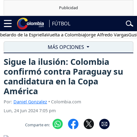
FÚTBOL
do de la Espriella
Vuelta a Colombia
Jorge Alfredo Vargas
Gustavo
MÁS OPCIONES
Sigue la ilusión: Colombia
confirmó contra Paraguay su
candidatura en la Copa
América
Por:
Daniel Gonzalez
• Colombia.com
Lun, 24 Jun 2024 7:05 pm
Comparte en: