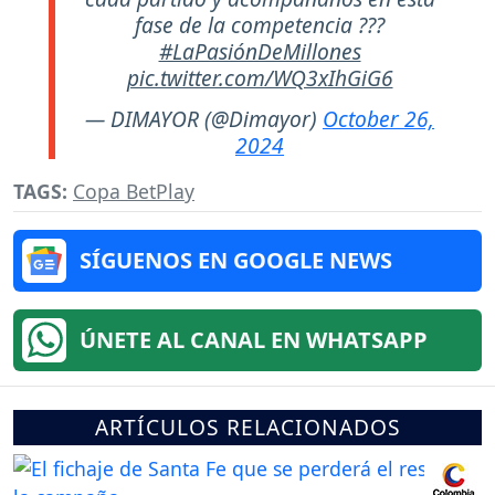
fase de la competencia ???
#LaPasiónDeMillones
pic.twitter.com/WQ3xIhGiG6
— DIMAYOR (@Dimayor)
October 26,
2024
TAGS:
Copa BetPlay
SÍGUENOS EN GOOGLE NEWS
ÚNETE AL CANAL EN WHATSAPP
ARTÍCULOS RELACIONADOS