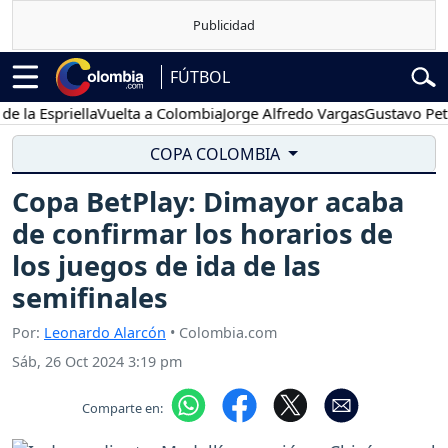
FÚTBOL
 Espriella
Vuelta a Colombia
Jorge Alfredo Vargas
Gustavo Petro
COPA COLOMBIA
Copa BetPlay: Dimayor acaba
de confirmar los horarios de
los juegos de ida de las
semifinales
Por:
Leonardo Alarcón
• Colombia.com
Sáb, 26 Oct 2024 3:19 pm
Comparte en: