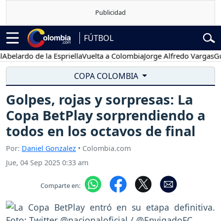
FÚTBOL
lardo de la Espriella
Vuelta a Colombia
Jorge Alfredo Vargas
Gusta
COPA COLOMBIA
Golpes, rojas y sorpresas: La
Copa BetPlay sorprendiendo a
todos en los octavos de final
Por:
Daniel Gonzalez
• Colombia.com
Jue, 04 Sep 2025 0:33 am
Comparte en: