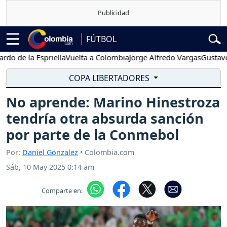
FÚTBOL
 la Espriella
Vuelta a Colombia
Jorge Alfredo Vargas
Gustavo Petro
COPA LIBERTADORES
No aprende: Marino Hinestroza
tendría otra absurda sanción
por parte de la Conmebol
Por:
Daniel Gonzalez
• Colombia.com
Sáb, 10 May 2025 0:14 am
Comparte en: