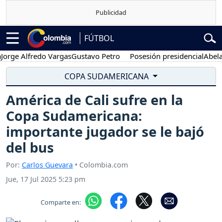
FÚTBOL
Alfredo Vargas
Gustavo Petro
Posesión presidencial
Abelardo de 
COPA SUDAMERICANA
América de Cali sufre en la
Copa Sudamericana:
importante jugador se le bajó
del bus
Por:
Carlos Guevara
• Colombia.com
Jue, 17 Jul 2025 5:23 pm
Comparte en: