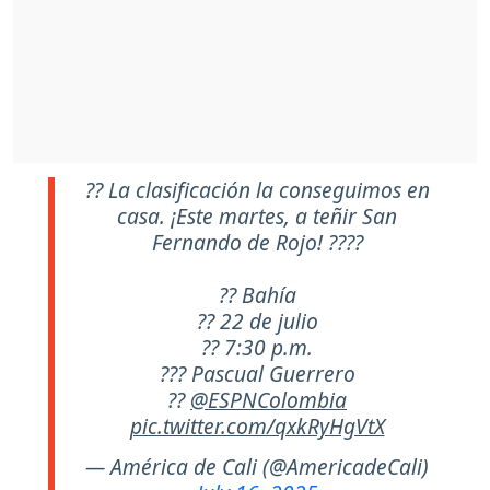
?? La clasificación la conseguimos en
casa. ¡Este martes, a teñir San
Fernando de Rojo! ????
?? Bahía
?? 22 de julio
?? 7:30 p.m.
??? Pascual Guerrero
??
@ESPNColombia
pic.twitter.com/qxkRyHgVtX
— América de Cali (@AmericadeCali)