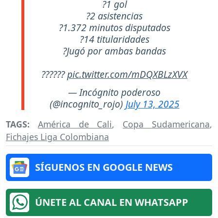
?1 gol
?2 asistencias
?1.372 minutos disputados
?14 titularidades
?Jugó por ambas bandas
??????
pic.twitter.com/mDQXBLzXVX
— Incógnito poderoso
(@incognito_rojo)
July 13, 2025
TAGS:
América de Cali
,
Copa Sudamericana
,
Fichajes Liga Colombiana
SÍGUENOS EN GOOGLE NEWS
ÚNETE AL CANAL EN WHATSAPP