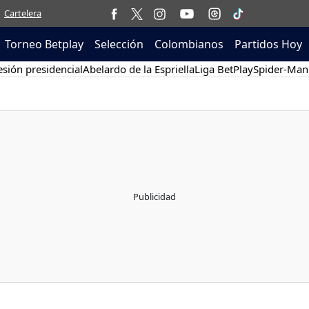
Cartelera
Torneo Betplay
Selección
Colombianos
Partidos Hoy
sión presidencial
Abelardo de la Espriella
Liga BetPlay
Spider-Man