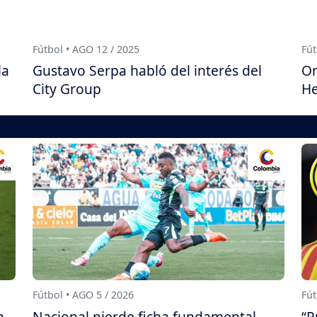
Fútbol • AGO 12 / 2025
Fút
la
Gustavo Serpa habló del interés del
On
City Group
He
Fútbol • AGO 5 / 2026
Fút
a
Nacional pierde ficha fundamental
“P