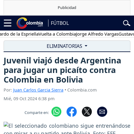
FÚTBOL
de la Espriella
Vuelta a Colombia
Jorge Alfredo Vargas
Gustavo Pe
ELIMINATORIAS
Juvenil viajó desde Argentina
para jugar un picaíto contra
Colombia en Bolivia
Por:
Juan Carlos Garcia Sierra
• Colombia.com
Mié, 09 Oct 2024 6:38 pm
Comparte en: