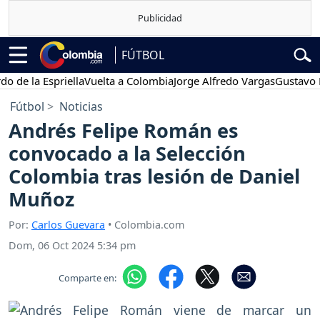
FÚTBOL
la Espriella
Vuelta a Colombia
Jorge Alfredo Vargas
Gustavo Petro
Fútbol
Noticias
Andrés Felipe Román es
convocado a la Selección
Colombia tras lesión de Daniel
Muñoz
Por:
Carlos Guevara
• Colombia.com
Dom, 06 Oct 2024 5:34 pm
Comparte en: