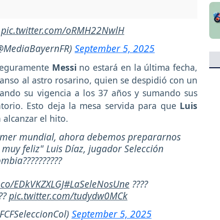
e
pic.twitter.com/oRMH22NwlH
(@MediaBayernFR)
September 5, 2025
 seguramente
Messi
no estará en la última fecha,
canso al astro rosarino, quien se despidió con un
rmando su vigencia a los 37 años y sumando sus
atorio. Esto deja la mesa servida para que
Luis
alcanzar el hito.
rimer mundial, ahora debemos prepararnos
 muy feliz" Luis Díaz, jugador Selección
mbia??????????
t.co/EDkVKZXLGJ
#LaSeleNosUne
????
??
pic.twitter.com/tudydw0MCk
FCFSeleccionCol)
September 5, 2025