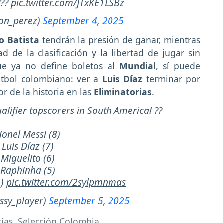
???
pic.twitter.com/JTxKE1LSBz
lon_perez)
September 4, 2025
o Batista
tendrán la presión de ganar, mientras
 de la clasificación y la libertad de jugar sin
que ya no define boletos al
Mundial
, sí puede
útbol colombiano: ver a
Luis Díaz
terminar por
or de la historia en las
Eliminatorias
.
lifier topscorers in South America! ??
Lionel Messi (8)
 Luis Díaz (7)
 Miguelito (6)
 Raphinha (5)
5)
pic.twitter.com/2sylpmnmas
ssy_player)
September 5, 2025
rias
,
Selección Colombia