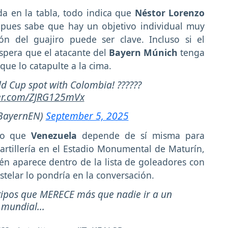
a en la tabla, todo indica que
Néstor Lorenzo
 pues sabe que hay un objetivo individual muy
ón del guajiro puede ser clave. Incluso si el
spera que el atacante del
Bayern Múnich
tenga
que lo catapulte a la cima.
ld Cup spot with Colombia! ??????
ter.com/ZJRG125mVx
BayernEN)
September 5, 2025
sto que
Venezuela
depende de sí misma para
artillería en el Estadio Monumental de Maturín,
n aparece dentro de la lista de goleadores con
stelar lo pondría en la conversación.
ipos que MERECE más que nadie ir a un
mundial...