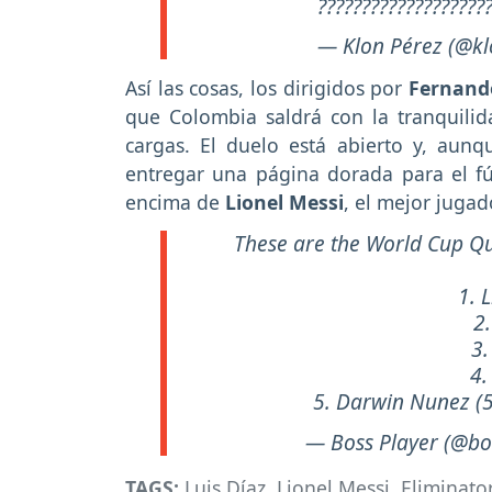
???????????????????
— Klon Pérez (@k
Así las cosas, los dirigidos por
Fernand
que Colombia saldrá con la tranquilidad
cargas. El duelo está abierto y, aun
entregar una página dorada para el f
encima de
Lionel Messi
, el mejor jugad
These are the World Cup Qua
1. 
2.
3.
4.
5. Darwin Nunez (
— Boss Player (@bo
TAGS:
Luis Díaz
,
Lionel Messi
,
Eliminato