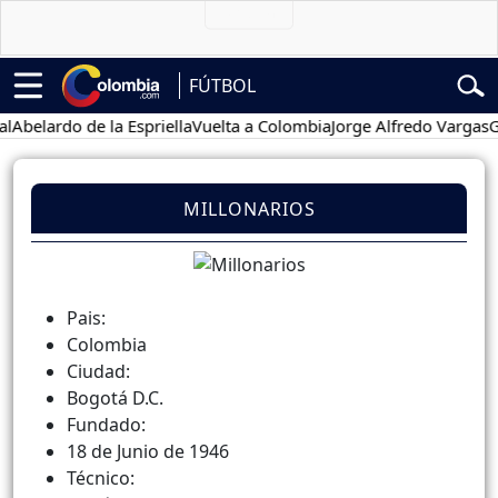
FÚTBOL
belardo de la Espriella
Vuelta a Colombia
Jorge Alfredo Vargas
Gus
MILLONARIOS
Pais:
Colombia
Ciudad:
Bogotá D.C.
Fundado:
18 de Junio de 1946
Técnico: