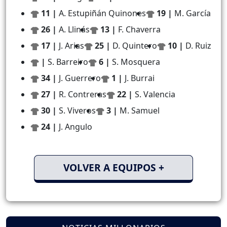
11 |
A. Estupiñán Quinones
19 |
M. García
26 |
A. Llinás
13 |
F. Chaverra
17 |
J. Arias
25 |
D. Quintero
10 |
D. Ruiz
|
S. Barreiro
6 |
S. Mosquera
34 |
J. Guerrero
1 |
J. Burrai
27 |
R. Contreras
22 |
S. Valencia
30 |
S. Viveros
3 |
M. Samuel
24 |
J. Angulo
VOLVER A EQUIPOS +