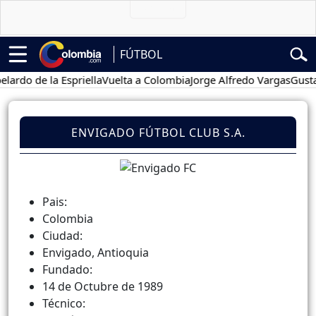
FÚTBOL
do de la Espriella
Vuelta a Colombia
Jorge Alfredo Vargas
Gustavo 
ENVIGADO FÚTBOL CLUB S.A.
Pais:
Colombia
Ciudad:
Envigado, Antioquia
Fundado:
14 de Octubre de 1989
Técnico: