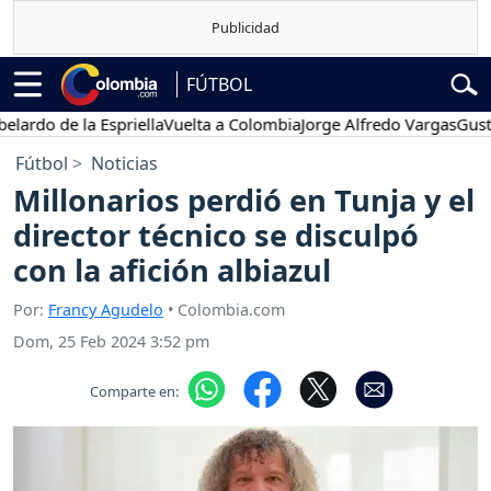
FÚTBOL
o de la Espriella
Vuelta a Colombia
Jorge Alfredo Vargas
Gustavo P
Fútbol
Noticias
Millonarios perdió en Tunja y el
director técnico se disculpó
con la afición albiazul
Por:
Francy Agudelo
• Colombia.com
Dom, 25 Feb 2024 3:52 pm
Comparte en: