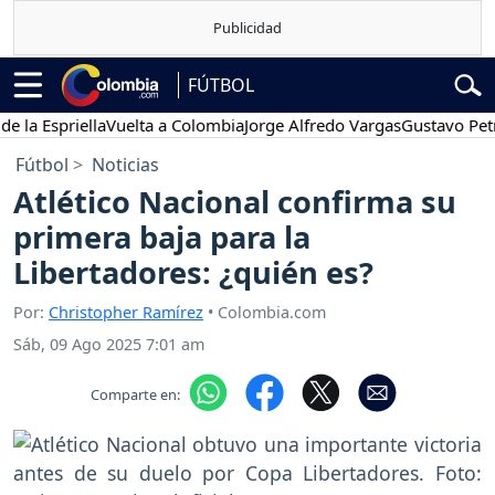
FÚTBOL
priella
Vuelta a Colombia
Jorge Alfredo Vargas
Gustavo Petro
Po
Fútbol
Noticias
Atlético Nacional confirma su
primera baja para la
Libertadores: ¿quién es?
Por:
Christopher Ramírez
• Colombia.com
Sáb, 09 Ago 2025 7:01 am
Comparte en: