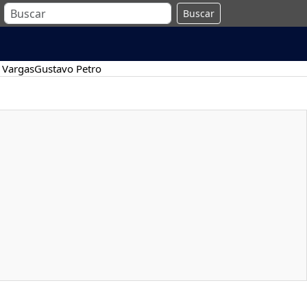
Buscar
 Vargas
Gustavo Petro