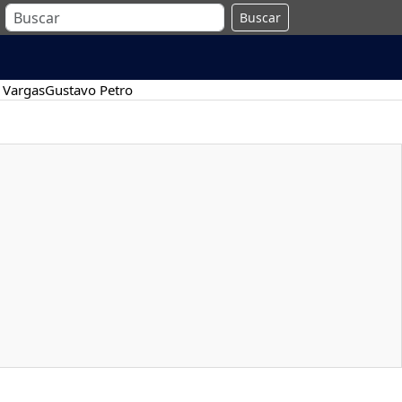
Buscar
 Vargas
Gustavo Petro