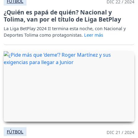
FÚTBOL
DIC 22 / 2024
¿Quién es papá de quién? Nacional y
Tolima, van por el título de Liga BetPlay
La Liga BetPlay 2024 II termina esta noche, con Nacional y
Deportes Tolima como protagonistas.
FÚTBOL
DIC 21 / 2024