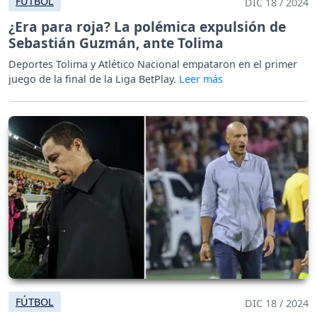
FÚTBOL
DIC 18 / 2024
¿Era para roja? La polémica expulsión de
Sebastián Guzmán, ante Tolima
Deportes Tolima y Atlético Nacional empataron en el primer
juego de la final de la Liga BetPlay.
FÚTBOL
DIC 18 / 2024