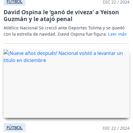
FÚTBOL
DIC 22 / 2024
David Ospina le ‘ganó de viveza’ a Yeison
Guzmán y le atajó penal
Atlético Nacional Se creció ante Deportes Tolima y se quedó
con la estrella de navidad. David Ospina fue figura.
FÚTBOL
DIC 22 / 2024