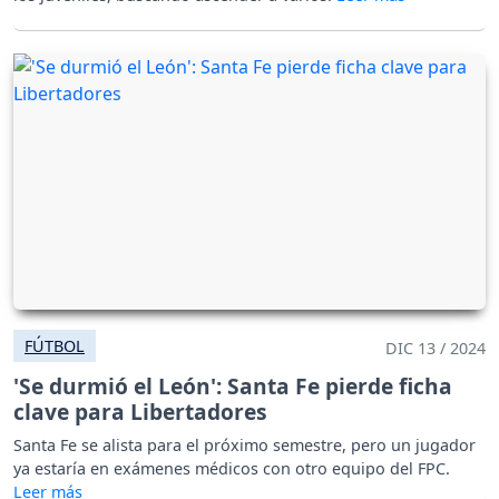
FÚTBOL
DIC 13 / 2024
'Se durmió el León': Santa Fe pierde ficha
clave para Libertadores
Santa Fe se alista para el próximo semestre, pero un jugador
ya estaría en exámenes médicos con otro equipo del FPC.