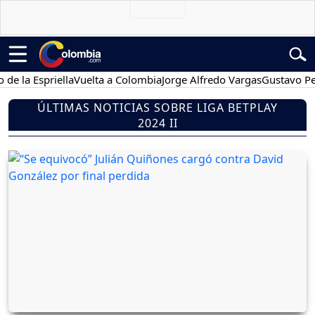
Espriella
Vuelta a Colombia
Jorge Alfredo Vargas
Gustavo Petro
ÚLTIMAS NOTICIAS SOBRE LIGA BETPLAY
2024 II