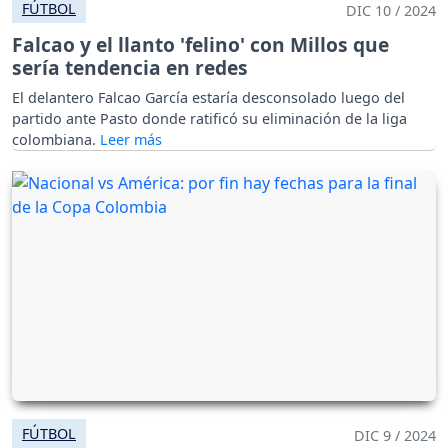
FÚTBOL
DIC 10 / 2024
Falcao y el llanto 'felino' con Millos que
sería tendencia en redes
El delantero Falcao García estaría desconsolado luego del
partido ante Pasto donde ratificó su eliminación de la liga
colombiana.
FÚTBOL
DIC 9 / 2024