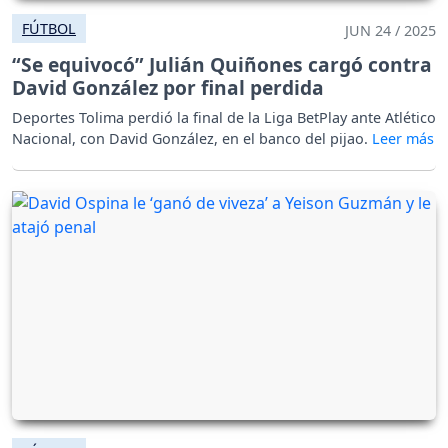
FÚTBOL
JUN 24 / 2025
“Se equivocó” Julián Quiñones cargó contra
David González por final perdida
Deportes Tolima perdió la final de la Liga BetPlay ante Atlético
Nacional, con David González, en el banco del pijao.