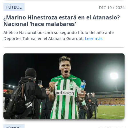
FÚTBOL
DIC 19 / 2024
¿Marino Hinestroza estará en el Atanasio?
Nacional ‘hace malabares’
Atlético Nacional buscará su segundo título del año ante
Deportes Tolima, en el Atanasio Girardot.