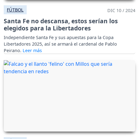
FÚTBOL
DIC 10 / 2024
Santa Fe no descansa, estos serían los
elegidos para la Libertadores
Independiente Santa Fe y sus apuestas para la Copa
Libertadores 2025, así se armará el cardenal de Pablo
Peirano.