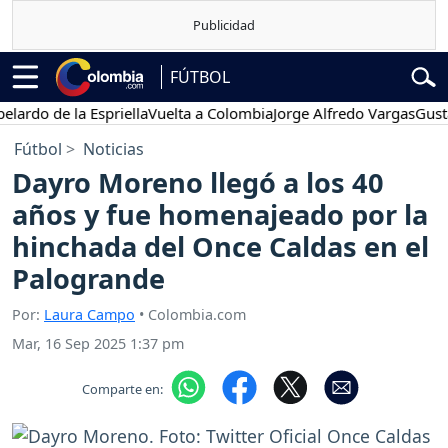
FÚTBOL
o de la Espriella
Vuelta a Colombia
Jorge Alfredo Vargas
Gustavo 
Fútbol
Noticias
Dayro Moreno llegó a los 40
años y fue homenajeado por la
hinchada del Once Caldas en el
Palogrande
Por:
Laura Campo
• Colombia.com
Mar, 16 Sep 2025 1:37 pm
Comparte en: