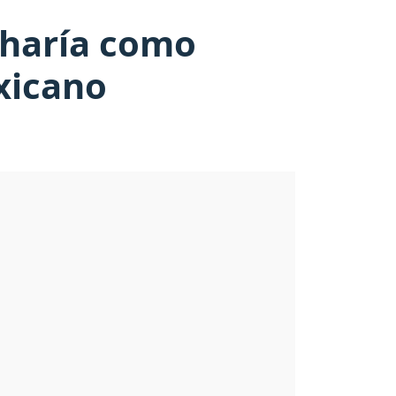
icharía como
exicano