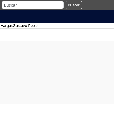
Buscar
 Vargas
Gustavo Petro