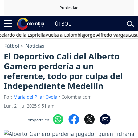
FÚTBOL
 de la Espriella
Vuelta a Colombia
Jorge Alfredo Vargas
Gustavo Pe
Fútbol
Noticias
El Deportivo Cali del Alberto
Gamero perdería a un
referente, todo por culpa del
Independiente Medellín
Por:
María del Pilar Oyola
• Colombia.com
Lun, 21 Jul 2025 9:51 am
Comparte en: