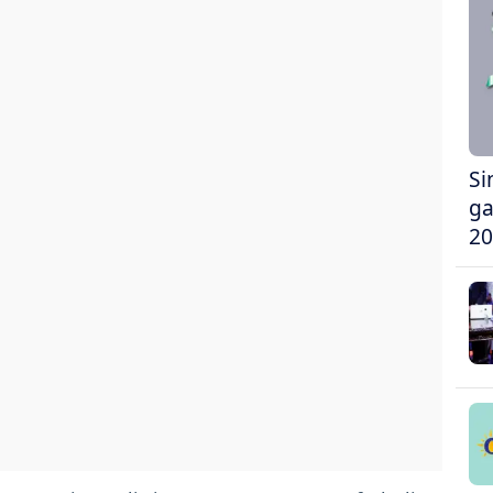
Si
ga
20