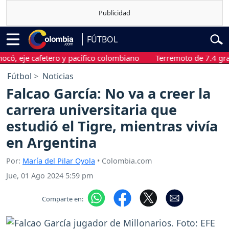
FÚTBOL
e cafetero y pacífico colombiano
Terremoto de 7.4 grados sa
Fútbol
Noticias
Falcao García: No va a creer la
carrera universitaria que
estudió el Tigre, mientras vivía
en Argentina
Por:
María del Pilar Oyola
• Colombia.com
Jue, 01 Ago 2024 5:59 pm
Comparte en: