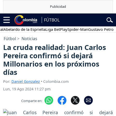
FÚTBOL
elardo de la Espriella
Liga BetPlay
Spider-Man
Gustavo Petro
Pos
Fútbol
Noticias
La cruda realidad: Juan Carlos
Pereira confirmó si dejará
Millonarios en los próximos
días
Por:
Daniel Gonzalez
• Colombia.com
Lun, 19 Ago 2024 11:27 pm
Comparte en: