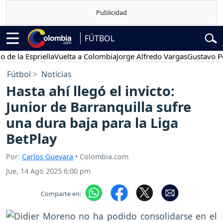
FÚTBOL
 Espriella
Vuelta a Colombia
Jorge Alfredo Vargas
Gustavo Petro
Fútbol
Noticias
Hasta ahí llegó el invicto:
Junior de Barranquilla sufre
una dura baja para la Liga
BetPlay
Por:
Carlos Guevara
• Colombia.com
Jue, 14 Ago 2025 6:00 pm
Comparte en: